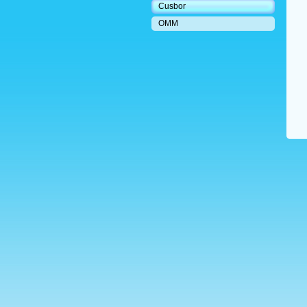
Cusbor
OMM